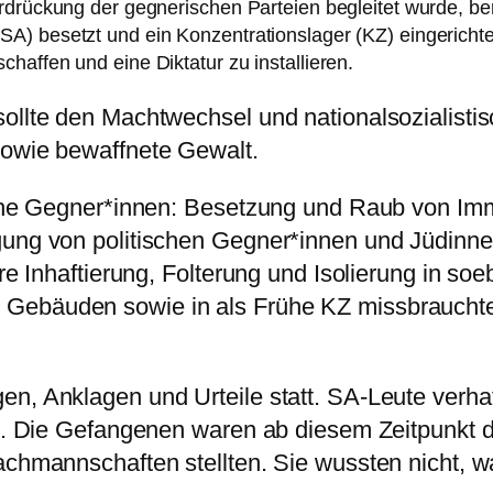
rdrückung der gegnerischen Parteien begleitet wurde, be
A) besetzt und ein Konzentrationslager (KZ) eingerichte
haffen und eine Diktatur zu installieren.
sollte den Machtwechsel und nationalsozialisti
sowie bewaffnete Gewalt.
ische Gegner*innen: Besetzung und Raub von Im
ngung von politischen Gegner*innen und Jüdinn
hre Inhaftierung, Folterung und Isolierung in s
Gebäuden sowie in als Frühe KZ missbrauchten
en, Anklagen und Urteile statt. SA-Leute verh
iz. Die Gefangenen waren ab diesem Zeitpunkt de
Wachmannschaften stellten. Sie wussten nicht,